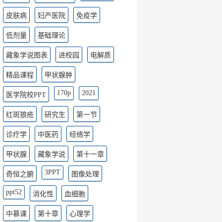
皮肤病
妇产医院
免疫学
低剂量
基础理论
藏象学说图表
进校园
电解质
精品课程
甲状腺肿
170p
2021
医学院校PPT
红斑狼疮
研究生
第一节
诊疗学
中医药
经络学
甲状腺
藏象学说
第十一章
3PPT
奇恒之腑
图像处理
ppt52
消化性
血细胞
中慕课
第十章
心理学