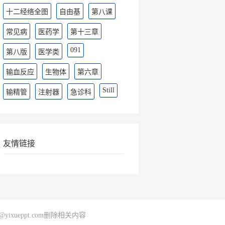
十二经络全图
自由基
第八课
常见病
医药学
第十三章
091
第八版
医学类
输血反应
生物体
第六章
Still
输精管
注射器
急诊科
友情链接
@yixueppt.com删除相关内容