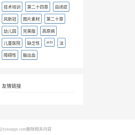
技术培训
第二十四章
自闭症
风新冠
图片素材
第二十章
幼儿园
完美版
高原病
acts
儿童医院
缺乏性
法
障碍性
脑出血
友情链接
@yixueppt.com删除相关内容