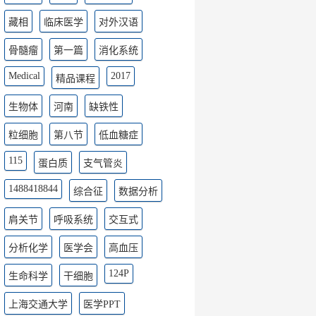
藏相
临床医学
对外汉语
骨髓瘤
第一篇
消化系统
Medical
2017
精品课程
生物体
河南
缺铁性
粒细胞
第八节
低血糖症
115
蛋白质
支气管炎
1488418844
综合征
数据分析
肩关节
呼吸系统
交互式
分析化学
医学会
高血压
124P
生命科学
干细胞
上海交通大学
医学PPT