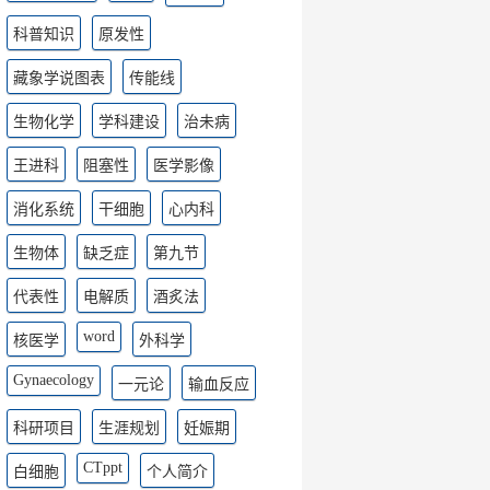
科普知识
原发性
藏象学说图表
传能线
生物化学
学科建设
治未病
王进科
阻塞性
医学影像
消化系统
干细胞
心内科
生物体
缺乏症
第九节
代表性
电解质
酒炙法
word
核医学
外科学
Gynaecology
一元论
输血反应
科研项目
生涯规划
妊娠期
CTppt
白细胞
个人简介