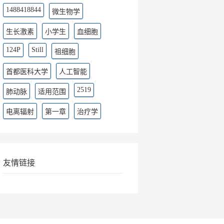
1488418844
微生物学
生长激素
小学生
血细胞
124P
Still
祖细胞
首都医科大学
人工智能
2519
肺动脉
适用范围
电离辐射
第一章
治疗学
友情链接