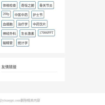
体格检查
奇恒之腑
骨关节炎
200p
中医中药
护士节
血细胞
治疗学
中药饮片
17006PPT
神经外科
生长激素
输精管
统计学
友情链接
@yixueppt.com删除相关内容