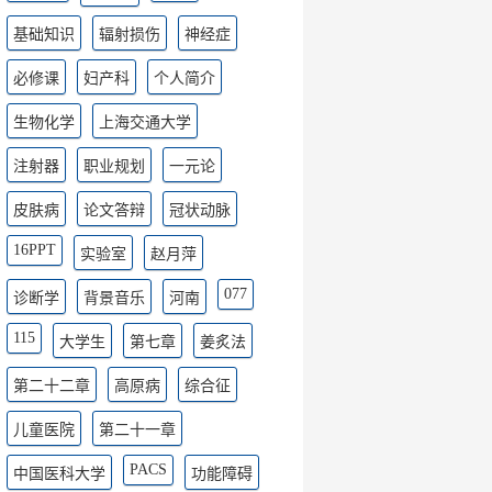
基础知识
辐射损伤
神经症
必修课
妇产科
个人简介
生物化学
上海交通大学
注射器
职业规划
一元论
皮肤病
论文答辩
冠状动脉
16PPT
实验室
赵月萍
077
诊断学
背景音乐
河南
115
大学生
第七章
姜炙法
第二十二章
高原病
综合征
儿童医院
第二十一章
PACS
中国医科大学
功能障碍